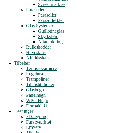
Screenmarkise
Parasoller
Parasoller
Parasolfødder
Glas Systemer
Guillotineglas
Skydedøre
Altanlukning
Rulleskodder
Haveskure
Affaldsskab
Tilbehør
Terrassevarmere
Legehuse
Trampoliner
Til institutioner
Glashegn
Panelhegn
WPC Hegn
Dørbaldakin
Løsninger
3D-tegning
Farveværktøj
Erhverv
Tilvalg