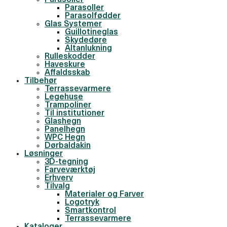
Parasoller
Parasoller
Parasolfødder
Glas Systemer
Guillotineglas
Skydedøre
Altanlukning
Rulleskodder
Haveskure
Affaldsskab
Tilbehør
Terrassevarmere
Legehuse
Trampoliner
Til institutioner
Glashegn
Panelhegn
WPC Hegn
Dørbaldakin
Løsninger
3D-tegning
Farveværktøj
Erhverv
Tilvalg
Materialer og Farver
Logotryk
Smartkontrol
Terrassevarmere