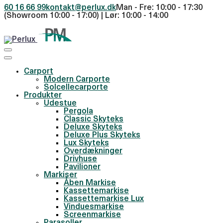
60 16 66 99
kontakt@perlux.dk
Man - Fre: 10:00 - 17:30
(Showroom 10:00 - 17:00) | Lør: 10:00 - 14:00
Carport
Modern Carporte
Solcellecarporte
Produkter
Udestue
Pergola
Classic Skyteks
Deluxe Skyteks
Deluxe Plus Skyteks
Lux Skyteks
Overdækninger
Drivhuse
Pavilioner
Markiser
Åben Markise
Kassettemarkise
Kassettemarkise Lux
Vinduesmarkise
Screenmarkise