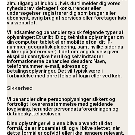
alm. tilgang af indhold, hvis du tilmelder dig vores
nyhedsbrev, deltager i konkurrencer eller
undersøgelser, registrerer dig som bruger eller
abonnent, øvrig brug af services eller foretager køb
via websitet.
Vi indsamler og behandler typisk følgende typer af
oplysninger: Et unikt ID og tekniske oplysninger om
din computer, tablet eller mobiltelefon, dit IP-
nummer, geografisk placering, samt hvilke sider du
klikker på (interesser). I det omfang du selv giver
eksplicit samtykke hertil og selv indtaster
informationerne behandles desuden: Navn,
telefonnummer, e-mail, adresse og
betalingsoplysninger. Det vil typisk være i
forbindelse med oprettelse af login eller ved køb.
Sikkerhed
Vi behandler dine personoplysninger sikkert og
fortroligt i overensstemmelse med gældende
lovgivning, herunder persondataforordningen og
databeskyttelsesloven.
Dine oplysninger vil alene blive anvendt til det
formål, de er indsamlet til, og vil blive slettet, når
dette formål er opfyldt eller ikke længere relevant.