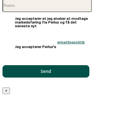
Jeg accepterer at jeg ønsker at modtage
markedsføring fra Perlux og få det
seneste nyt
privatlivspolitik
Jeg accepterer Perlux's
×