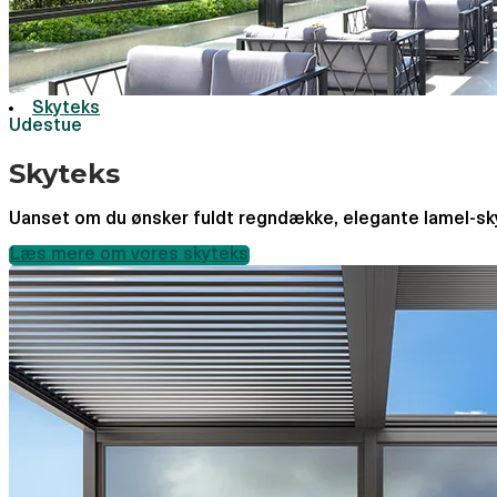
Skyteks
Udestue
Skyteks
Uanset om du ønsker fuldt regndække, elegante lamel-skygger
Læs mere om vores skyteks