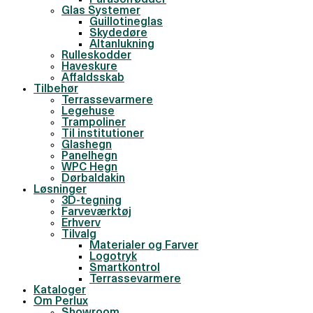
Parasolfødder
Glas Systemer
Guillotineglas
Skydedøre
Altanlukning
Rulleskodder
Haveskure
Affaldsskab
Tilbehør
Terrassevarmere
Legehuse
Trampoliner
Til institutioner
Glashegn
Panelhegn
WPC Hegn
Dørbaldakin
Løsninger
3D-tegning
Farveværktøj
Erhverv
Tilvalg
Materialer og Farver
Logotryk
Smartkontrol
Terrassevarmere
Kataloger
Om Perlux