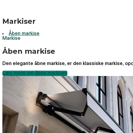
Markiser
Åben markise
Markise
Åben markise
Den elegante åbne markise, er den klassiske markise, opda
Læs mere om åbne markiser