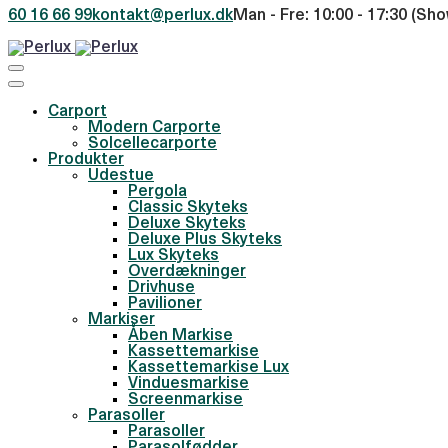
60 16 66 99
kontakt@perlux.dk
Man - Fre: 10:00 - 17:30 (Sho
Carport
Modern Carporte
Solcellecarporte
Produkter
Udestue
Pergola
Classic Skyteks
Deluxe Skyteks
Deluxe Plus Skyteks
Lux Skyteks
Overdækninger
Drivhuse
Pavilioner
Markiser
Åben Markise
Kassettemarkise
Kassettemarkise Lux
Vinduesmarkise
Screenmarkise
Parasoller
Parasoller