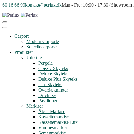
60 16 66 99
kontakt@perlux.dk
Man - Fre: 10:00 - 17:30 (Showroom 10
Carport
Modern Carporte
Solcellecarporte
Produkter
Udestue
Pergola
Classic Skyteks
Deluxe Skyteks
Deluxe Plus Skyteks
Lux Skyteks
Overdækninger
Drivhuse
Pavilioner
Markiser
Åben Markise
Kassettemarkise
Kassettemarkise Lux
Vinduesmarkise
Screenmarkise