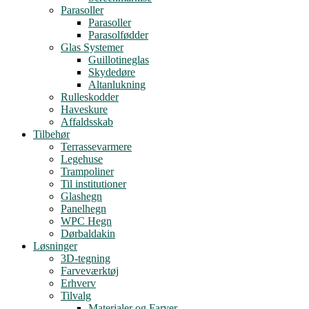
Parasoller
Parasoller
Parasolfødder
Glas Systemer
Guillotineglas
Skydedøre
Altanlukning
Rulleskodder
Haveskure
Affaldsskab
Tilbehør
Terrassevarmere
Legehuse
Trampoliner
Til institutioner
Glashegn
Panelhegn
WPC Hegn
Dørbaldakin
Løsninger
3D-tegning
Farveværktøj
Erhverv
Tilvalg
Materialer og Farver