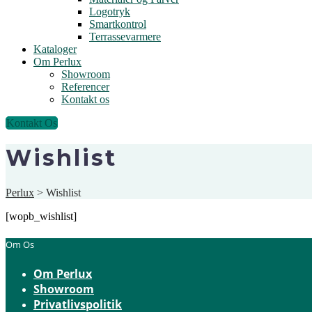
Logotryk
Smartkontrol
Terrassevarmere
Kataloger
Om Perlux
Showroom
Referencer
Kontakt os
Kontakt Os
Wishlist
Perlux
>
Wishlist
[wopb_wishlist]
Om Os
Om Perlux
Showroom
Privatlivspolitik