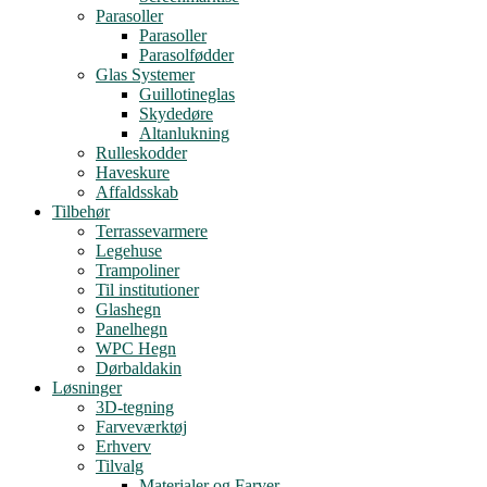
Parasoller
Parasoller
Parasolfødder
Glas Systemer
Guillotineglas
Skydedøre
Altanlukning
Rulleskodder
Haveskure
Affaldsskab
Tilbehør
Terrassevarmere
Legehuse
Trampoliner
Til institutioner
Glashegn
Panelhegn
WPC Hegn
Dørbaldakin
Løsninger
3D-tegning
Farveværktøj
Erhverv
Tilvalg
Materialer og Farver