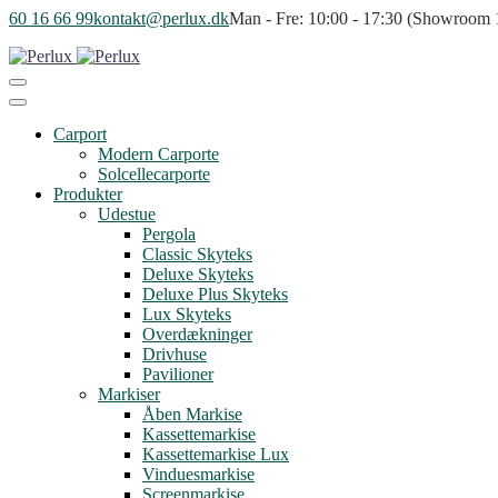
60 16 66 99
kontakt@perlux.dk
Man - Fre: 10:00 - 17:30 (Showroom 10
Carport
Modern Carporte
Solcellecarporte
Produkter
Udestue
Pergola
Classic Skyteks
Deluxe Skyteks
Deluxe Plus Skyteks
Lux Skyteks
Overdækninger
Drivhuse
Pavilioner
Markiser
Åben Markise
Kassettemarkise
Kassettemarkise Lux
Vinduesmarkise
Screenmarkise