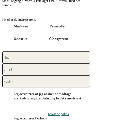
får du adgang til vores 4 kataloger i PDF-format, med det
samme.
Hvad er du interesseret i:
Markiser
Parasoller
Udestue
Glassystem
Jeg accepterer at jeg ønsker at modtage
markedsføring fra Perlux og få det seneste nyt
privatlivspolitik
Jeg accepterer Perlux's