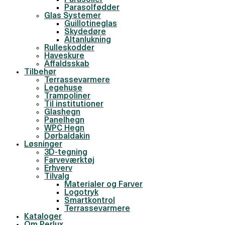
Parasoller
Parasolfødder
Glas Systemer
Guillotineglas
Skydedøre
Altanlukning
Rulleskodder
Haveskure
Affaldsskab
Tilbehør
Terrassevarmere
Legehuse
Trampoliner
Til institutioner
Glashegn
Panelhegn
WPC Hegn
Dørbaldakin
Løsninger
3D-tegning
Farveværktøj
Erhverv
Tilvalg
Materialer og Farver
Logotryk
Smartkontrol
Terrassevarmere
Kataloger