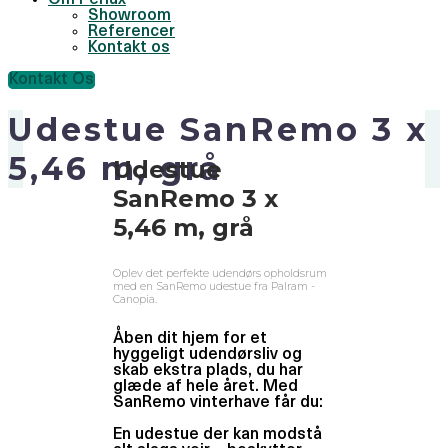
Om Perlux
Showroom
Referencer
Kontakt os
Kontakt Os
Udestue SanRemo 3 x
5,46 m, grå
Udestue
SanRemo 3 x
5,46 m, grå
Oplev det perfekte udendørs opholdsrum
med en SanRemo udestue fra Palram -
Canopia.
Åben dit hjem for et
hyggeligt udendørsliv og
skab ekstra plads, du har
glæde af hele året. Med
SanRemo vinterhave får du:
En udestue der kan modstå