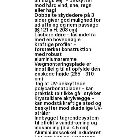
alt slags vejr – beskytter
mod hård vind, sne, regn
eller hagl
Dobbelte skydedøre på 3
sider giver god mulighed for
udluftning og nem passage
(B:121 x H: 203 cm)
Låsbare døre – lås indefra
med en hovednøgle
Kraftige profiler –
forstærket konstruktion
med robust
aluminiumsramme
Vægmonteringsplade er
indstillelig til at opfylde den
ønskede højde (285 – 310
cm)
Tag af UV-beskyttede
polycarbonatplader – kan
praktisk talt ikke gå i stykker
Krystalklare akrylvægge –
kan modstå kraftige stød og
beskytter mod skadelige UV-
stråler
Indbygget tagrendesystem
til effektiv vanddræning og
indsamling (dia. 4.5 cm)
Aluminiumssokkel inkluderet