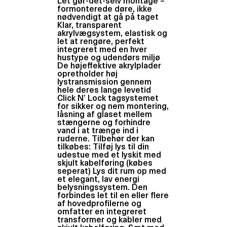
Let gør-det-selv montage –
formonterede døre, ikke
nødvendigt at gå på taget
Klar, transparent
akrylvægsystem, elastisk og
let at rengøre, perfekt
integreret med en hver
hustype og udendørs miljø
De højeffektive akrylplader
opretholder høj
lystransmission gennem
hele deres lange levetid
Click N’ Lock tagsystemet
for sikker og nem montering,
låsning af glaset mellem
stængerne og forhindre
vand i at trænge ind i
ruderne. Tilbehør der kan
tilkøbes: Tilføj lys til din
udestue med et lyskit med
skjult kabelføring (købes
seperat) Lys dit rum op med
et elegant, lav energi
belysningssystem. Den
forbindes let til en eller flere
af hovedprofilerne og
omfatter en integreret
transformer og kabler med