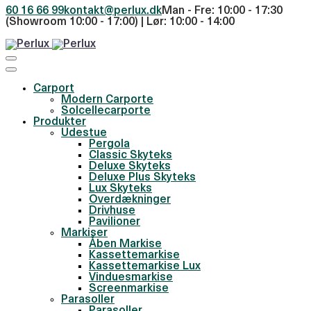
60 16 66 99
kontakt@perlux.dk
Man - Fre: 10:00 - 17:30
(Showroom 10:00 - 17:00) | Lør: 10:00 - 14:00
Carport
Modern Carporte
Solcellecarporte
Produkter
Udestue
Pergola
Classic Skyteks
Deluxe Skyteks
Deluxe Plus Skyteks
Lux Skyteks
Overdækninger
Drivhuse
Pavilioner
Markiser
Åben Markise
Kassettemarkise
Kassettemarkise Lux
Vinduesmarkise
Screenmarkise
Parasoller