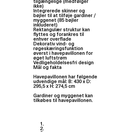
tilgængelige (medfølger
ikke)
Integrerede skinner og
bøjler til at tilføje gardiner /
myggenet (85 bøjler
inkluderet)
Rektangulær struktur kan
flyttes og forankres til
enhver overflade
Dekorativ vind- og
røgeskæringsfunktion
øverst i havepavillonen for
øget luftstrøm
Vedligeholdelsesfri design
Mål og fakta
Havepavillonen har følgende
udvendige mål: B: 430 x D:
295,5 x H: 274,5 cm
Gardiner og myggenet kan
tilkøbes til havepavillonen.