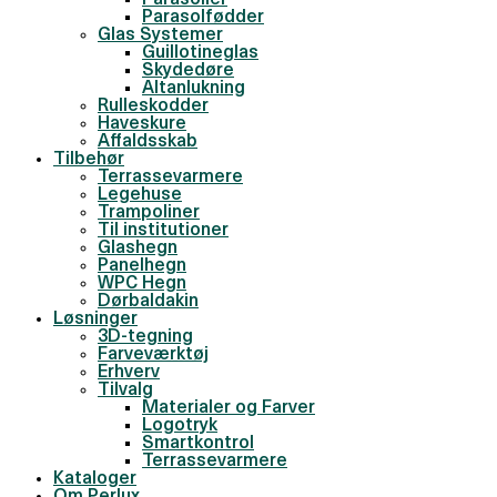
Parasoller
Parasolfødder
Glas Systemer
Guillotineglas
Skydedøre
Altanlukning
Rulleskodder
Haveskure
Affaldsskab
Tilbehør
Terrassevarmere
Legehuse
Trampoliner
Til institutioner
Glashegn
Panelhegn
WPC Hegn
Dørbaldakin
Løsninger
3D-tegning
Farveværktøj
Erhverv
Tilvalg
Materialer og Farver
Logotryk
Smartkontrol
Terrassevarmere
Kataloger