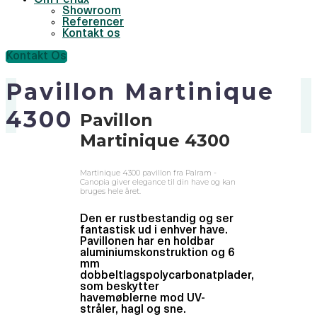
Om Perlux
Showroom
Referencer
Kontakt os
Kontakt Os
Pavillon Martinique
4300
Pavillon
Martinique 4300
Martinique 4300 pavillon fra Palram -
Canopia giver elegance til din have og kan
bruges hele året.
Den er rustbestandig og ser
fantastisk ud i enhver have.
Pavillonen har en holdbar
aluminiumskonstruktion og 6
mm
dobbeltlagspolycarbonatplader,
som beskytter
havemøblerne mod UV-
stråler, hagl og sne.