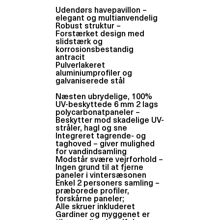
Udendørs havepavillon –
elegant og multianvendelig
Robust struktur –
Forstærket design med
slidstærk og
korrosionsbestandig
antracit
Pulverlakeret
aluminiumprofiler og
galvaniserede stål
Næsten ubrydelige, 100%
UV-beskyttede 6 mm 2 lags
polycarbonatpaneler –
Beskytter mod skadelige UV-
stråler, hagl og sne
Integreret tagrende- og
taghoved – giver mulighed
for vandindsamling
Modstår svære vejrforhold –
Ingen grund til at fjerne
paneler i vintersæsonen
Enkel 2 personers samling –
præborede profiler,
forskårne paneler;
Alle skruer inkluderet
Gardiner og myggenet er