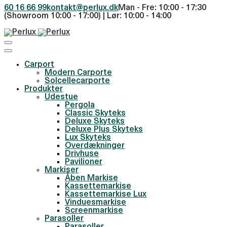
60 16 66 99
kontakt@perlux.dk
Man - Fre: 10:00 - 17:30
(Showroom 10:00 - 17:00) | Lør: 10:00 - 14:00
Carport
Modern Carporte
Solcellecarporte
Produkter
Udestue
Pergola
Classic Skyteks
Deluxe Skyteks
Deluxe Plus Skyteks
Lux Skyteks
Overdækninger
Drivhuse
Pavilioner
Markiser
Åben Markise
Kassettemarkise
Kassettemarkise Lux
Vinduesmarkise
Screenmarkise
Parasoller