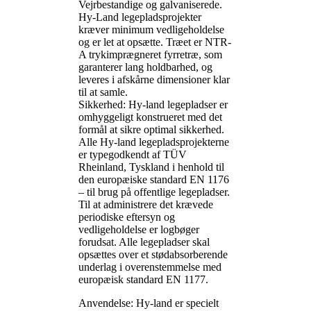
Vejrbestandige og galvaniserede.
Hy-Land legepladsprojekter
kræver minimum vedligeholdelse
og er let at opsætte. Træet er NTR-
A trykimprægneret fyrretræ, som
garanterer lang holdbarhed, og
leveres i afskårne dimensioner klar
til at samle.
Sikkerhed: Hy-land legepladser er
omhyggeligt konstrueret med det
formål at sikre optimal sikkerhed.
Alle Hy-land legepladsprojekterne
er typegodkendt af TÜV
Rheinland, Tyskland i henhold til
den europæiske standard EN 1176
– til brug på offentlige legepladser.
Til at administrere det krævede
periodiske eftersyn og
vedligeholdelse er logbøger
forudsat. Alle legepladser skal
opsættes over et stødabsorberende
underlag i overenstemmelse med
europæisk standard EN 1177.
Anvendelse: Hy-land er specielt