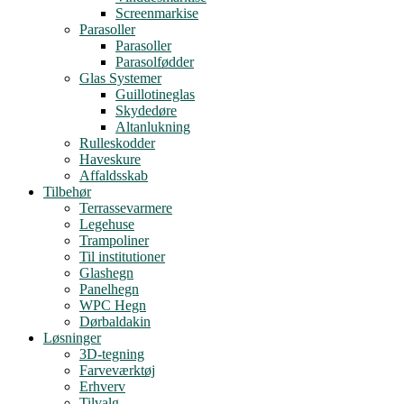
Screenmarkise
Parasoller
Parasoller
Parasolfødder
Glas Systemer
Guillotineglas
Skydedøre
Altanlukning
Rulleskodder
Haveskure
Affaldsskab
Tilbehør
Terrassevarmere
Legehuse
Trampoliner
Til institutioner
Glashegn
Panelhegn
WPC Hegn
Dørbaldakin
Løsninger
3D-tegning
Farveværktøj
Erhverv
Tilvalg