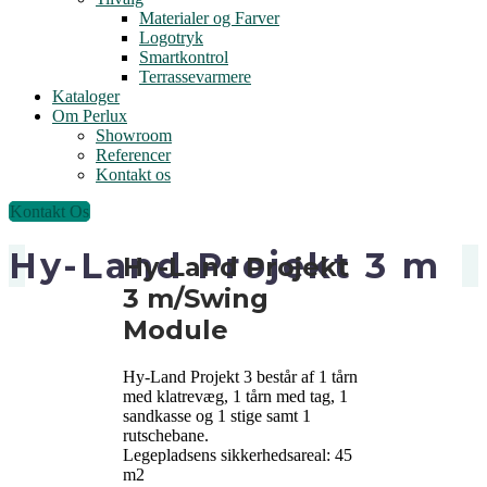
Materialer og Farver
Logotryk
Smartkontrol
Terrassevarmere
Kataloger
Om Perlux
Showroom
Referencer
Kontakt os
Kontakt Os
Hy-Land Projekt 3 m
Hy-Land Projekt
3 m/Swing
Module
Hy-Land Projekt 3 består af 1 tårn
med klatrevæg, 1 tårn med tag, 1
sandkasse og 1 stige samt 1
rutschebane.
Legepladsens sikkerhedsareal: 45
m2