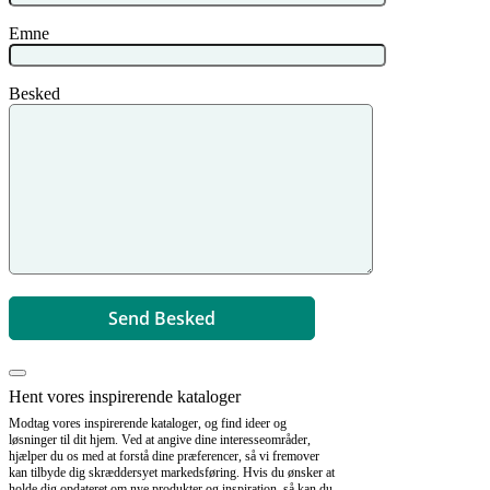
Emne
Besked
Hent vores inspirerende kataloger
Modtag vores inspirerende kataloger, og find ideer og
løsninger til dit hjem. Ved at angive dine interesseområder,
hjælper du os med at forstå dine præferencer, så vi fremover
kan tilbyde dig skræddersyet markedsføring. Hvis du ønsker at
holde dig opdateret om nye produkter og inspiration, så kan du