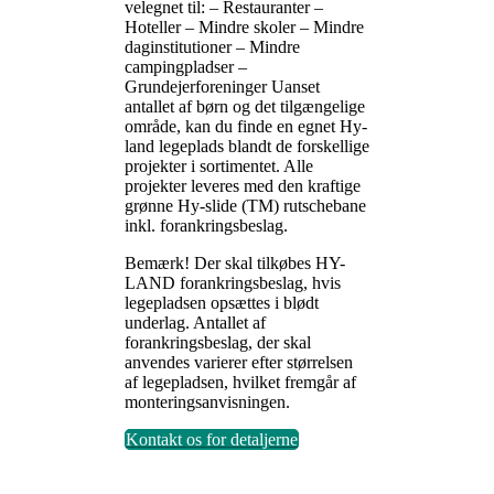
velegnet til: – Restauranter –
Hoteller – Mindre skoler – Mindre
daginstitutioner – Mindre
campingpladser –
Grundejerforeninger Uanset
antallet af børn og det tilgængelige
område, kan du finde en egnet Hy-
land legeplads blandt de forskellige
projekter i sortimentet. Alle
projekter leveres med den kraftige
grønne Hy-slide (TM) rutschebane
inkl. forankringsbeslag.
Bemærk! Der skal tilkøbes HY-
LAND forankringsbeslag, hvis
legepladsen opsættes i blødt
underlag. Antallet af
forankringsbeslag, der skal
anvendes varierer efter størrelsen
af legepladsen, hvilket fremgår af
monteringsanvisningen.
Kontakt os for detaljerne