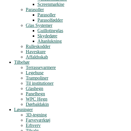
Screenmarkise
Parasoller
Parasoller
Parasolfødder
Glas Systemer
Guillotineglas
Skydedøre
Altanlukning
Rulleskodder
Haveskure
Affaldsskab
Tilbehør
Terrassevarmere
Legehuse
Trampoliner
Til institutioner
Glashegn
Panelhegn
WPC Hegn
Dørbaldakin
Løsninger
3D-tegning
Farveværktøj
Erhverv
Tilvalg