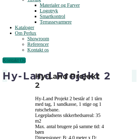
Materialer og Farver
Logotryk
Smartkontrol
Terrassevarmere
Kataloger
Om Perlux
Showroom
Referencer
Kontakt os
Kontakt Os
Hy-Land Projekt 2
Hy-Land Projekt
2
Hy-Land Projekt 2 består af 1 tårn
med tag, 1 sandkasse, 1 stige og 1
rutschebane.
Legepladsens sikkerhedsareal: 35
m2
Max. antal brugere på samme tid: 4
børn
Dimensioner: B: 4,0 meter x D: