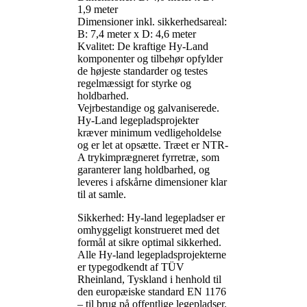
1,9 meter
Dimensioner inkl. sikkerhedsareal:
B: 7,4 meter x D: 4,6 meter
Kvalitet: De kraftige Hy-Land
komponenter og tilbehør opfylder
de højeste standarder og testes
regelmæssigt for styrke og
holdbarhed.
Vejrbestandige og galvaniserede.
Hy-Land legepladsprojekter
kræver minimum vedligeholdelse
og er let at opsætte. Træet er NTR-
A trykimprægneret fyrretræ, som
garanterer lang holdbarhed, og
leveres i afskårne dimensioner klar
til at samle.
Sikkerhed: Hy-land legepladser er
omhyggeligt konstrueret med det
formål at sikre optimal sikkerhed.
Alle Hy-land legepladsprojekterne
er typegodkendt af TÜV
Rheinland, Tyskland i henhold til
den europæiske standard EN 1176
– til brug på offentlige legepladser.