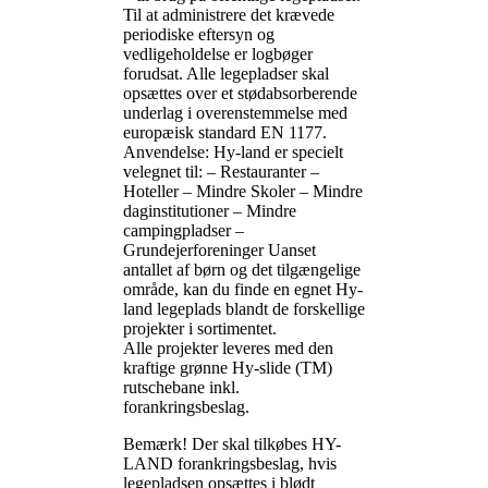
Til at administrere det krævede
periodiske eftersyn og
vedligeholdelse er logbøger
forudsat. Alle legepladser skal
opsættes over et stødabsorberende
underlag i overenstemmelse med
europæisk standard EN 1177.
Anvendelse: Hy-land er specielt
velegnet til: – Restauranter –
Hoteller – Mindre Skoler – Mindre
daginstitutioner – Mindre
campingpladser –
Grundejerforeninger Uanset
antallet af børn og det tilgængelige
område, kan du finde en egnet Hy-
land legeplads blandt de forskellige
projekter i sortimentet.
Alle projekter leveres med den
kraftige grønne Hy-slide (TM)
rutschebane inkl.
forankringsbeslag.
Bemærk! Der skal tilkøbes HY-
LAND forankringsbeslag, hvis
legepladsen opsættes i blødt