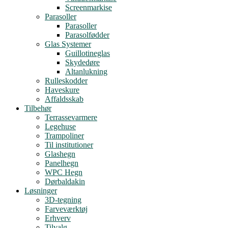
Screenmarkise
Parasoller
Parasoller
Parasolfødder
Glas Systemer
Guillotineglas
Skydedøre
Altanlukning
Rulleskodder
Haveskure
Affaldsskab
Tilbehør
Terrassevarmere
Legehuse
Trampoliner
Til institutioner
Glashegn
Panelhegn
WPC Hegn
Dørbaldakin
Løsninger
3D-tegning
Farveværktøj
Erhverv
Tilvalg