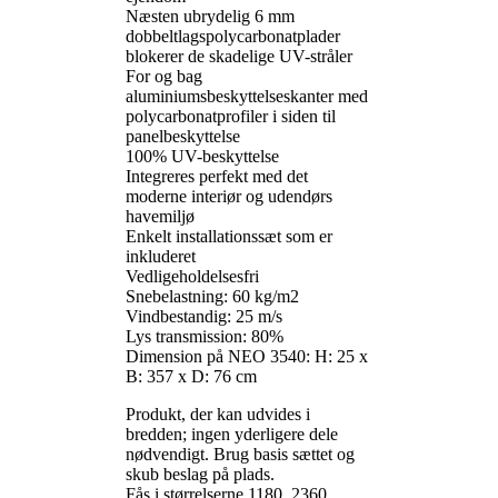
Næsten ubrydelig 6 mm
dobbeltlagspolycarbonatplader
blokerer de skadelige UV-stråler
For og bag
aluminiumsbeskyttelseskanter med
polycarbonatprofiler i siden til
panelbeskyttelse
100% UV-beskyttelse
Integreres perfekt med det
moderne interiør og udendørs
havemiljø
Enkelt installationssæt som er
inkluderet
Vedligeholdelsesfri
Snebelastning: 60 kg/m2
Vindbestandig: 25 m/s
Lys transmission: 80%
Dimension på NEO 3540: H: 25 x
B: 357 x D: 76 cm
Produkt, der kan udvides i
bredden; ingen yderligere dele
nødvendigt. Brug basis sættet og
skub beslag på plads.
Fås i størrelserne 1180, 2360,