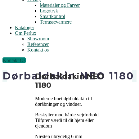
Materialer og Farver
Logotryk
Smartkontrol
Terrassevarmere
Kataloger
Om Perlux
Showroom
Referencer
Kontakt os
Kontakt Os
Dørbaldakin NEO 1180
Dørbaldakin NEO
1180
Moderne buet dørbaldakin til
døråbninger og vinduer.
Beskytter mod hårde vejrforhold
Tilfører værdi til dit hjem eller
ejendom
Næsten ubrydelig 6 mm