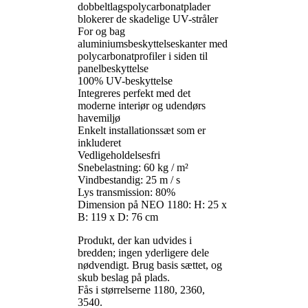
dobbeltlagspolycarbonatplader
blokerer de skadelige UV-stråler
For og bag
aluminiumsbeskyttelseskanter med
polycarbonatprofiler i siden til
panelbeskyttelse
100% UV-beskyttelse
Integreres perfekt med det
moderne interiør og udendørs
havemiljø
Enkelt installationssæt som er
inkluderet
Vedligeholdelsesfri
Snebelastning: 60 kg / m²
Vindbestandig: 25 m / s
Lys transmission: 80%
Dimension på NEO 1180: H: 25 x
B: 119 x D: 76 cm
Produkt, der kan udvides i
bredden; ingen yderligere dele
nødvendigt. Brug basis sættet, og
skub beslag på plads.
Fås i størrelserne 1180, 2360,
3540.