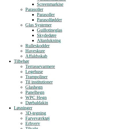
Screenmarkise
Parasoller
Parasoller
Parasolfødder
Glas Systemer
Guillotineglas
Skydedøre
Altanlukning
Rulleskodder
Haveskure
Affaldsskab
Tilbehør
Terrassevarmere
Legehuse
Trampoliner
Til institutioner
Glashegn
Panelhegn
WPC Hegn
Dørbaldakin
Løsninger
3D-tegning
Farveværktøj
Erhverv
Tilvalg