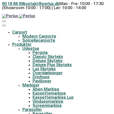
60 16 66 99
kontakt@perlux.dk
Man - Fre: 10:00 - 17:30
(Showroom 10:00 - 17:00) | Lør: 10:00 - 14:00
Carport
Modern Carporte
Solcellecarporte
Produkter
Udestue
Pergola
Classic Skyteks
Deluxe Skyteks
Deluxe Plus Skyteks
Lux Skyteks
Overdækninger
Drivhuse
Pavilioner
Markiser
Åben Markise
Kassettemarkise
Kassettemarkise Lux
Vinduesmarkise
Screenmarkise
Parasoller