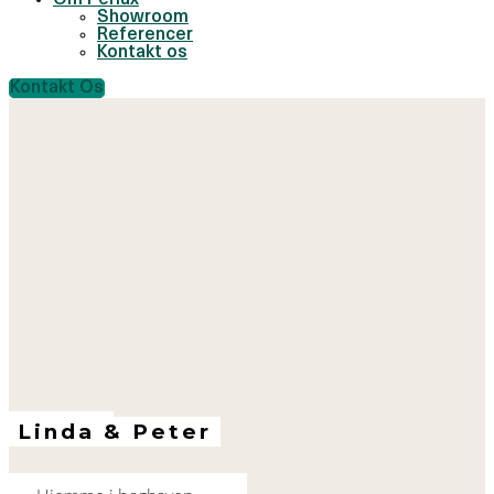
Om Perlux
Showroom
Referencer
Kontakt os
Kontakt Os
Besøg
Linda & Peter