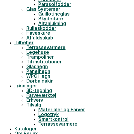
Parasoller
Parasolfødder
Glas Systemer
Guillotineglas
Skydedøre
Altanlukning
Rulleskodder
Haveskure
Affaldsskab
Tilbehør
Terrassevarmere
Legehuse
Trampoliner
Til institutioner
Glashegn
Panelhegn
WPC Hegn
Dørbaldakin
Løsninger
3D-tegning
Farveværktøj
Erhverv
Tilvalg
Materialer og Farver
Logotryk
Smartkontrol
Terrassevarmere
Kataloger