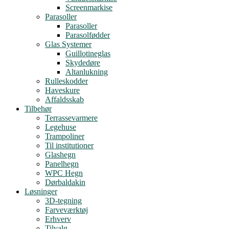
Screenmarkise
Parasoller
Parasoller
Parasolfødder
Glas Systemer
Guillotineglas
Skydedøre
Altanlukning
Rulleskodder
Haveskure
Affaldsskab
Tilbehør
Terrassevarmere
Legehuse
Trampoliner
Til institutioner
Glashegn
Panelhegn
WPC Hegn
Dørbaldakin
Løsninger
3D-tegning
Farveværktøj
Erhverv
Tilvalg