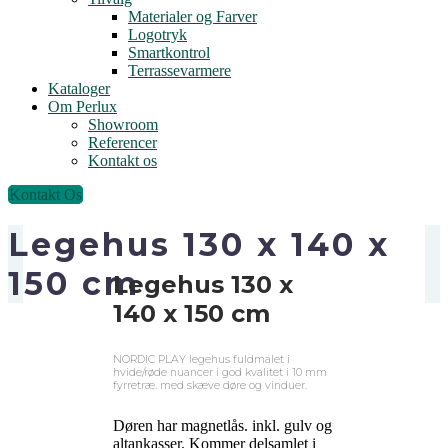
Materialer og Farver
Logotryk
Smartkontrol
Terrassevarmere
Kataloger
Om Perlux
Showroom
Referencer
Kontakt os
Kontakt Os
Legehus 130 x 140 x
150 cm
Legehus 130 x
140 x 150 cm
NORDIC PLAY legehus fuldmalet i
hvide/røde nuancer i god kvalitet i 10 mm
fyrretræ. med skæve døre og vinduer.
Døren har magnetlås. inkl. gulv og
altankasser. Kommer delsamlet i