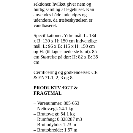
sektioner, hvilket giver nem og
hurtig samling af legehuset. Kan
anvendes både indendørs og
udendørs, da træbeskyttelsen er
vandbaseret.
Specifikationer: Ydre mål: L: 134
x B: 130 x H: 150 cm Indvendige
mål: L: 96 x B: 115 x H: 150 cm
og H: (til tagets nederste kant): 85
cm Størrelse på dør: H: 82 x B: 35
cm
Certificering og godkendelser: CE
& EN71-1, 2, 3 og 8
PRODUKTVÆGT &
FRAGTMÅL
– Varenummer: 805-653
– Nettovægt: 54.1 kg
– Bruttovægt: 54.1 kg
– Rumfang: 0.328287 m3
– Bruttodybde: 1.23 m
– Bruttobredde: 1.57 m