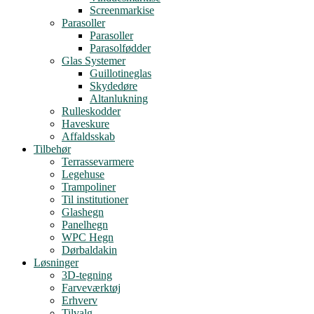
Screenmarkise
Parasoller
Parasoller
Parasolfødder
Glas Systemer
Guillotineglas
Skydedøre
Altanlukning
Rulleskodder
Haveskure
Affaldsskab
Tilbehør
Terrassevarmere
Legehuse
Trampoliner
Til institutioner
Glashegn
Panelhegn
WPC Hegn
Dørbaldakin
Løsninger
3D-tegning
Farveværktøj
Erhverv
Tilvalg