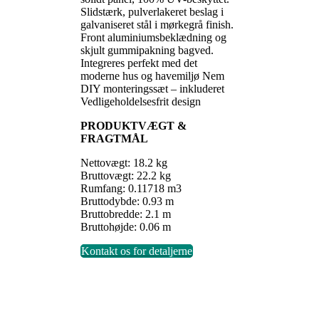
Slidstærk, pulverlakeret beslag i
galvaniseret stål i mørkegrå finish.
Front aluminiumsbeklædning og
skjult gummipakning bagved.
Integreres perfekt med det
moderne hus og havemiljø Nem
DIY monteringssæt – inkluderet
Vedligeholdelsesfrit design
PRODUKTVÆGT &
FRAGTMÅL
Nettovægt: 18.2 kg
Bruttovægt: 22.2 kg
Rumfang: 0.11718 m3
Bruttodybde: 0.93 m
Bruttobredde: 2.1 m
Bruttohøjde: 0.06 m
Kontakt os for detaljerne